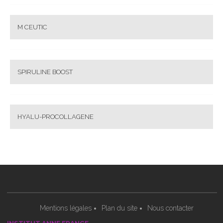
M CEUTIC
SPIRULINE BOOST
HYALU-PROCOLLAGENE
Mentions légales
Plan du site
Nous contacter
INSTITUT ANNE FRANCE