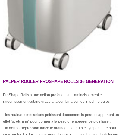
PALPER ROULER PROSHAPE ROLLS 3e GENERATION
​ProShape Rolls a une action profonde sur l'amincissement et le
rajeunissement cutané grâce à la combinaison de 3 technologies :
- les rouleaux mécanisés pétrissent doucement la peau et apportent un
effet "stretching" pour donner à la peau une apparence plus lisse ;
- la dermo-dépression lance le drainage sanguin et lymphatique pour
évacuer les lipides et les toxines, favorise la vasodilatation, la diffusion