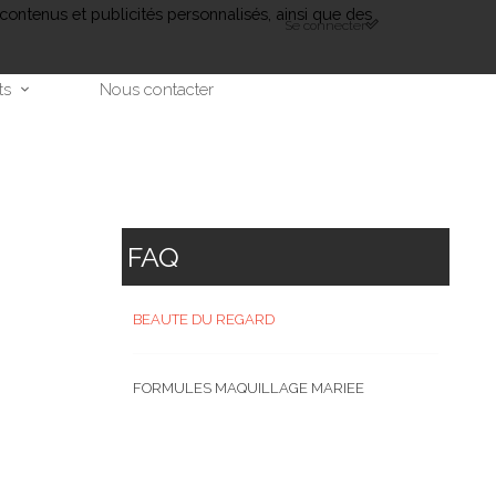
contenus et publicités personnalisés, ainsi que des
Se connecter
ts
Nous contacter
FAQ
€
BEAUTE DU REGARD
€
€
FORMULES MAQUILLAGE MARIEE
€
€