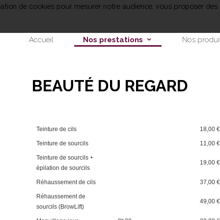
lisation de cookies pour mesurer notre audience, vous proposer des 
Accueil
Nos prestations
Nos produi
BEAUTÉ DU REGARD
Teinture de cils
18,00 
Teinture de sourcils
11,00 
Teinture de sourcils +
19,00 
épilation de sourcils
Réhaussement de cils
37,00 
Réhaussement de
49,00 
sourcils (BrowLift)