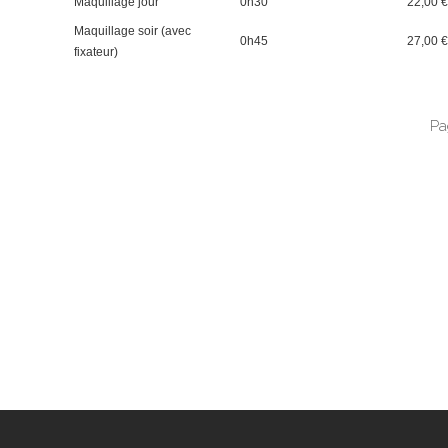
Maquillage jour
0h30
22,00 
Maquillage soir (avec
0h45
27,00 
fixateur)
Pa