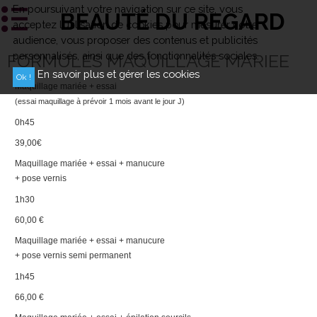
En poursuivant votre navigation sur ce site, vous
BEAUTÉ DU REGARD
acceptez l’utilisation de cookies pour mesurer notre
audience, vous proposer des contenus et publicités
personnalisés, ainsi que des fonctionnalités sociales.
FORMULES MAQUILLAGE MARIEE
En savoir plus et gérer les cookies
Maquillage mariée + essai
(essai maquillage à prévoir 1 mois avant le jour J)
0h45
39,00€
Maquillage mariée + essai + manucure
+ pose vernis
1h30
60,00 €
Maquillage mariée + essai + manucure
+ pose vernis semi permanent
1h45
66,00 €